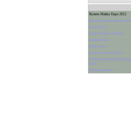
Купить Майку Евро 2012
ньютон предназначение душ
хочу майку
топы вязание крючком
миравой бокс
майкл питт
купить толстовку nike
магазин женской одежды de
mode
сны толкование