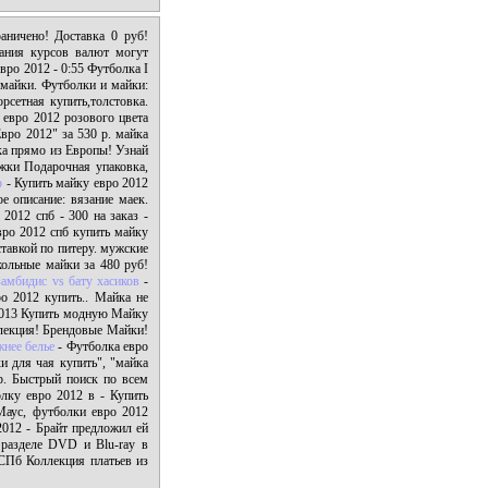
аничено! Доставка 0 руб!
бания курсов валют могут
вро 2012 - 0:55 Футболка I
и майки. Футболки и майки:
рсетная купить,толстовка.
и евро 2012 розового цвета
вро 2012" за 530 р. майка
ка прямо из Европы! Узнай
жки Подарочная упаковка,
о
- Купить майку евро 2012
ое описание: вязание маек.
2012 спб - 300 на заказ -
вро 2012 спб купить майку
тавкой по питеру. мужские
кольные майки за 480 руб!
замбидис vs бату хасиков
-
о 2012 купить.. Майка не
 2013 Купить модную Майку
ллекция! Брендовые Майки!
жнее белье
- Футболка евро
и для чая купить", "майка
р. Быстрый поиск по всем
лку евро 2012 в - Купить
Маус, футболки евро 2012
 2012 - Брайт предложил ей
разделе DVD и Blu-ray в
 СПб Коллекция платьев из