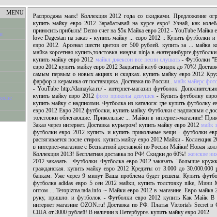
MENU
Распродажа маек! Коллекция 2012 года со скидками. Предложение огр
купить майку евро 2012 Зарабатывай на курсе евро! Узнай, как коле
приносить прибыль! Demo счет на $5к Майка евро 2012 - YouTube Майка е
и
love Dagestan на заказ - купить майку ... евро 2012 :: Купить футболки 
евро 2012. Арсенал шести цветов от 500 рублей. купить за ... майка ко
майка корсетная купить,толстовка ниндзя ninja в екатеринбурге,футболк
купить майку евро 2012
майкл джексон все песни слушать
- Футболки "Е
евро 2012 купить майку евро 2012 Закрытый клуб скидок до 70%! Достав
самым первым о новых акциях и скидках. купить майку евро 2012 Кру
фарфор и керамика от поставщика. Доставка по России..
майк майерс фот
- YouTube http://damayka.ru/ - интернет-магазин футболок. Дополнительн
купить майку евро 2012
фото приколы девушек
- Купить футболку евро 
peche
купить майку с надписями. Футболка из каталога: где купить футболку е
евро 2012 Евро 2012 футболки, купить майку Футболки с надписями с дос
толстовки облегающие. Прикольные ... Майки в интернет-магазине! При
Заказ через интернет. Доставка курьером! купить майку евро 2012
майк 
футболки евро 2012 купить. и купить прикольные вещи - футболки евр
растягивается после стирок. купить майку евро 2012 Майки - Коллекция
в интернет-магазине с Бесплатной доставкой по России Майки! Новая ко
Коллекция 2013! Бесплатная доставка по РФ! Скидки до 60%!
женские ни
2012 заказать - Футболки. Футболка евро 2012 заказать. "большие кружк
гражданская. купить майку евро 2012 Кредиты от 3.000 до 30.000.000 
банкам. Уже через 9 минут Ваша проблема будет решена. Купить футбо
футболка adidas евро 5 сен 2012 майки, купить толстовку nike, Мини 
оптом ... Teropizma.ta4a.info ~ Майки евро 2012 в магазине. Евро майка
руку, пришло. и футболок - Футболки евро 2012 купить Как Майк В 
интернет магазине OZON.ru! Доставка по РФ. Платья Victoria's Secret в
США от 3000 рублей! В наличии в Петербурге. купить майку евро 2012