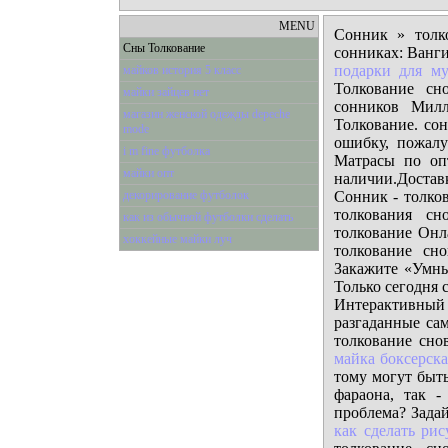
MENU
Сонник » толк
Сны Толкование
сонниках: Ванги
подарки для м
майков история 5 класс
Толкование сн
майки зайцев нет
сонников Милл
магазин женской одежды depeche
Толкование. со
mode
ошибку, пожалу
i m fine футболка
Матрасы по оп
майки опт
наличии.Достав
декорирование футболок
Сонник - толко
толкования сн
как из обычной футболки сделать
толкование Онл
хоккейные майки луч
толкование сн
Закажите «Умны
Только сегодня 
Интерактивный
разгаданные са
толкование сно
майка боксерска
тому могут быть
фараона, так 
проблема? Задай
как сделать ри