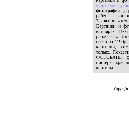
картинки и фот
красивые футб
фотографии ук
ребенка к живо
Закажи выжженн
Картинки и фо
клипарты | Вект
рабочего ... И
всего за 1190р
картинки, фот
только. Показа
ФОТОБАНК - фот
постеры, краси
картины
Copyright 