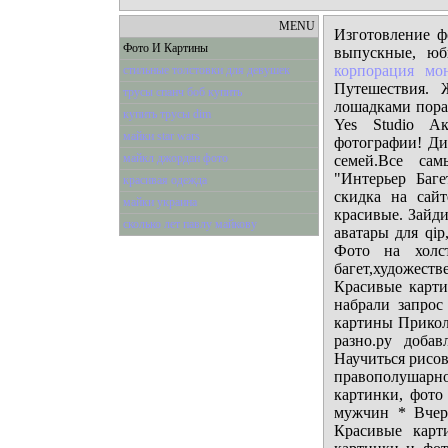
MENU
Изготовление ф
Фото И Картины
выпускные, юб
корпорация мон
стильные толстовки для девушек
Путешествия. 
трусы спанч боб купить
лошадками пора 
купить трусы dim
Yes Studio Ак
майки star wars
фотографии! Ди
майкл джордан фото
семей.Все сам
"Интерьер Баге
красивая одежда
скидка на сай
майки украина
красивые. Зайди
сколько лет павлу майкову
аватары для qip
Фото на холст
багет,художес
Красивые карти
набрали запрос
картины Прикол
разно.ру доба
Научиться рисов
правополушарн
картинки, фото
мужчин * Вчер
Красивые карт