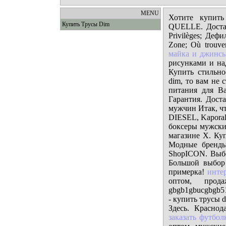
MENU
Хотите купить
Купить Трусы Dim
QUELLE. Достав
Privilèges; Дефи
Zone; Où trouve
майка и джинс
рисунками и над
Купить стильно
dim, то вам не 
питания для В
Гарантия. Дост
мужчин Итак, чт
DIESEL, Kaporal,
боксеры мужские
магазине X. Ку
Модные бренды
ShopICON. Выбо
Большой выбор 
примерка!
инте
оптом, про
gbgb1gbucgbgb51
- купить трусы 
Здесь. Красно
заказать футбол