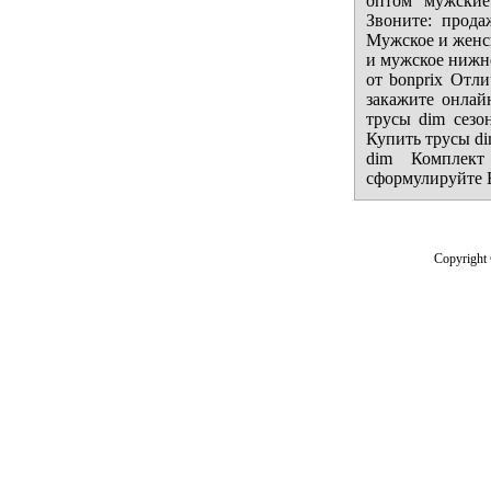
оптом мужские
Звоните: прод
Мужское и женск
и мужское нижне
от bonprix Отл
закажите онлай
трусы dim сезо
Купить трусы d
dim Комплек
сформулируйте В
Copyright 