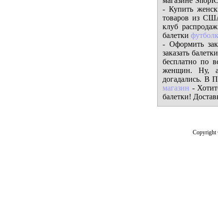
магазине ShopIC
- Купить женск
товаров из США
клуб распродаж
балетки
футболк
- Оформить зак
заказать балетк
бесплатно по в
женщин. Ну, а
догадались. В П
магазин
- Хотит
балетки! Доставк
Copyright 