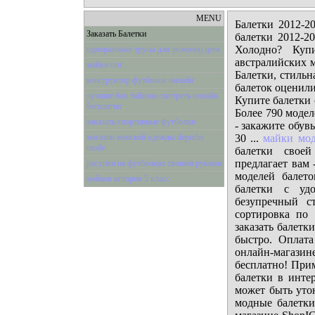
MENU
Балетки 2012-2
Заказать Балетки
балетки 2012-20
Холодно? Куп
одноразовые трусы для рожениц цена
австралийских м
майки опт
Балетки, стильн
конструктор футболок онлайн
балеток оценили
лучшие бои тайсона смотреть онлайн
Купите балетки 
бесплатно
Более 790 модел
заказать спортивные футболки
- закажите обув
магазин женской одежды depeche
30 ...
майки мо
mode
балетки своей
предлагает вам 
рисунки на футболках своими руками
моделей балето
майков история 5 класс
балетки с уд
безупречный с
сортировка по 
заказать балетк
быстро. Оплата
онлайн-магази
бесплатно! При
балетки в интер
может быть утон
модные балетки