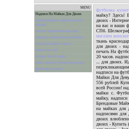
MENU
футболка купит
Надписи На Майках Для Двоих
майку? Здесь! 
двоих - Интерне
мультики финес и ферб смотреть
онлайн
на вас и ваши ф
СПб. Шелкографи
ньютон предназначение души
магазин женског
интернет магазин дольче габбана
ткань краснода
печать на майках гомель
для двоих - на
майки star wars
печать На футбо
лучшие бои к1 видео
20 часов. надпи
... для двоих. 
майкл ньютон путешествие души
перекликающим
футболки эд харди
надписи на футб
Майки Для Деву
556 рублей Куп
всей России! на
майки с. Футб
майку, надписи
Брендовые Майк
на майках для
надписями для 
двоих влюбленн
двоих
- Купить 