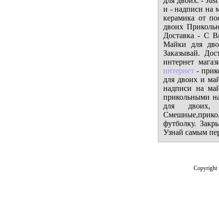
для двоих. - Ju
и - надписи на 
керамика от по
двоих Приколь
Доставка - С В
Майки для дво
Заказывай. До
интернет мага
интернет
- прик
для двоих и ма
надписи на май
прикольными на
для двоих, 
Смешные,прико
футболку. Закр
Узнай самым пе
Copyright 