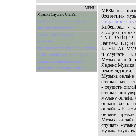
MENU
MP3la.ru - Поис
Музыка Слушать Онлайн
бесплатная муз
спортивные су
футболки с животными купить
Киберград - с
рисунки на майках фото
ассоциации выз
трусы спанч боб купить
ТУТ ЗАЙЦЕВ Н
vse mayki
Зайцев.НЕТ; И
рисунки на футболках своими руками
КЛУБНАЯ МУЗЫК
и слушать - С
майкл ньютон путешествие души
Музыкальный п
заказать спортивные футболки
Яндекс.Музыка
программа тренировок онлайн
рекомендации,
Музыка онлайн.
слушать музыку
- слушать онла
слушать популя
музыку онлайн 
онлайн бесплат
онлайн - В это
онлайн, прежде 
Музыка онлайн б
слушать музыку
музыка слушать