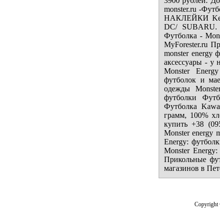
3900 рублей. До
monster.ru -Фу
НАКЛЕЙКИ Ken B
DC/ SUBARU. 
Футболка - Monst
MyForester.ru П
monster energy 
аксессуары - у 
Monster Energ
футболок и ма
одежды Monster
футболки Футб
Футболка Kawas
грамм, 100% хло
купить +38 (09
Monster energy 
Energy: футболк
Monster Energy
Прикольные фут
магазинов в Пет
Copyright 