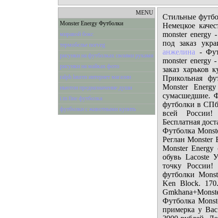
MENU
Стильные футбо
Monster Energy Футболки
Немецкое качес
monster energy 
миравой бокс
под заказ укр
термобелье norveg
анжелина
- Фут
рисунки на футболках своими руками
monster energy 
рисунки на майках фото
заказ харьков к
ralph lauren интернет магазин
Прикольная фут
Monster Energ
ньютон предназначение души
сумасшедшие. Ф
i m fine футболка
футболки в СПб
футболки с животными купить
всей России!
Бесплатная дос
Футболка Monste
Реглан Monster 
Monster Energy
обувь Lacoste 
точку России!
футболки Monst
Ken Block. 170
Gmkhana+Monst
Футболка Monste
примерка у Вас 