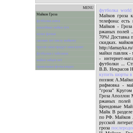
MENU
футболка world 
Майков Гроза
Майков гроза к
телефона: есть
футболки алиса
Майков - Гроза
хоккейные майки луч
ржаных полей .
мульт фильм
70%! Доставка 
сколько лет павлу майкову
скидках. майко
трусов сами придут сами купят
http://damayka.
майки павлик - м
футболки с тайсоном
- интернет-ма
майки зайцев нет
футболки ... С
прикольные фотки видео
В.В. Некрасов Н
купить шорты в
поэзия: А.Майко
рифмовка - ма
"гроза" Кругом
Гроза Аполлон М
ржаных полей 
Брендовые Май
Майк В разделе
по РФ. Майков А
русской литерат
гроза
послеродо