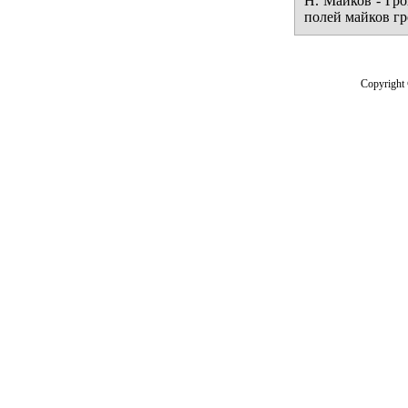
Н. Майков - Гро
полей майков гр
Copyright 