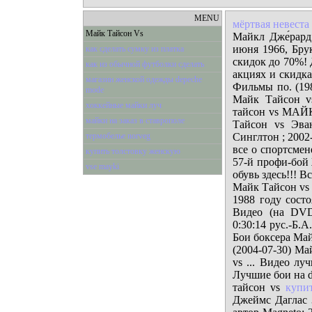
MENU
мёртвая невеста
Майк Тайсон Vs
Майкл Дже́рард 
июня 1966, Бру
как сделать сумку из платка
скидок до 70%!
как из обычной футболки сделать
акциях и скидк
магазин женской одежды depeche
Фильмы по. (198
mode
Майк Тайсон v
хоккейные майки луч
тайсон vs МАЙК
майки на заказ в ставрополе
Тайсон vs Эва
термобелье norveg
Синглтон ; 2002
все о спортсмен
купить толстовку женскую
57-й профи-бой 
vse mayki
обувь здесь!!! В
Майк Тайсон vs 
1988 году состо
Видео (на DVD
0:30:14 рус.-Б.А
Бои боксера Май
(2004-07-30) Ма
vs ... Видео л
Лучшие бои на d
тайсон vs
купи
Джеймс Даглас 